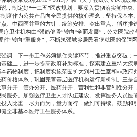
体制改革规划(2012－2015)》和《关于县级公立医院
，制定好“十二五”医改规划，要深入贯彻落实党中央、
生制度作为公共产品向全民提供的核心理念，坚持保基本
重点、中西医并重的方针，统筹安排、突出重点、循序推进
医疗卫生机构由“强筋健骨”转向“全面发展”，公立医院改
重硬件”转向“重服务”，不断筑强城乡居民看病就医的保
调，下一步工作必须抓住关键环节，推进重点突破：一
的基础上，进一步提高政府补助标准，探索建立重特大疾
基本药物制度，把制度实施范围扩大到村卫生室和非政府
医药价格体系，巩固完善基层医疗机构运行新机制。三是
政事分开、管办分开、医药分开、营利性和非营利性分开，
便民服务。加强医疗卫生人才队伍建设。发挥医务人员医
生投入比重，尽力而为，量力而行，做到可持续。鼓励和
和健全非基本医疗卫生服务体系。