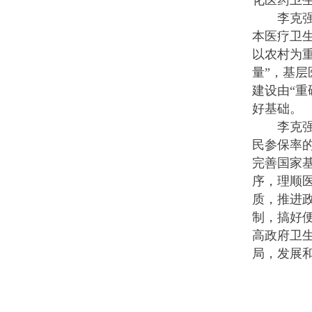
化医药卫生
李克强说
本医疗卫
以农村为
量”，基层
建设由“
好基础。
李克强强
民参保率
完善国家
序，理顺
质，推进
制，搞好
高政府卫
局，发展